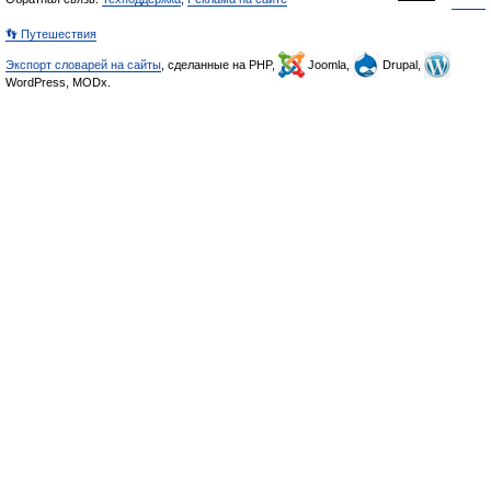
👣 Путешествия
Экспорт словарей на сайты
, сделанные на PHP,
Joomla,
Drupal,
WordPress, MODx.