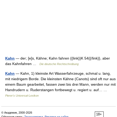
Kahn
— der; [e]s, Kähne; Kahn fahren {{link}}K 54{{/link}}, aber
das Kahnfahren …
Die deutsche Rechtschreibung
Kahn
— Kahn, 1) kleinste Art Wasserfahrzeuge, schmal u. lang,
mit niedrigem Borde. Die kleinsten Kähne (Canots) sind oft nur aus
einem Baum gearbeitet, fassen zwei bis drei Mann, werden nur mit
Handrudern u. Ruderstangen fortbewegt u. regiert u. auf… …
Pierer's Universal-Lexikon
© Академик, 2000-2026
18+
Обратная связь:
Техподдержка
,
Реклама на сайте