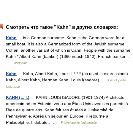
Смотреть что такое "Kahn" в других словарях:
Kahn
— is a German surname. Kahn is the German word for a
small boat. It is also a Germanized form of the Jewish surname
Cohen, another variant of which is Cahn. People with the surname
Kahn * Albert Kahn (banker) (1860 ndash;1940), French banker,…
…
Wikipedia
Kahn
— Kahn, Albert Kahn, Louis l. * * * (as used in expressions)
Kahn, Albert Kahn, Herman Kahn, Louis I(sadore) …
Enciclopedia
Universal
KAHN (L. I.)
— KAHN LOUIS ISADORE (1901 1974) Architecte
américain né en Estonie, venu aux États Unis avec ses parents à
l’âge de quatre ans. Kahn fait ses études à l’université de
Pennsylvanie. Après un séjour en Europe, il retourne à
Philadelphie. Il débute… …
Encyclopédie Universelle