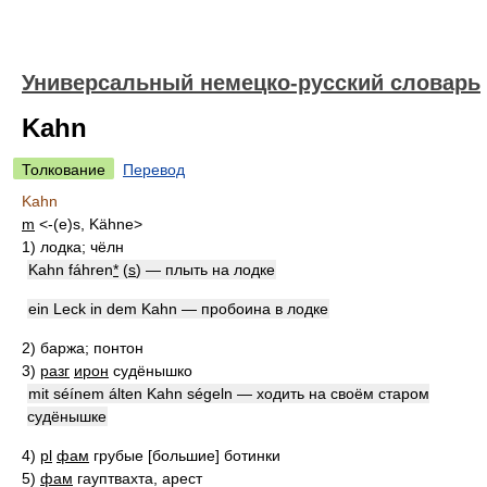
Универсальный немецко-русский словарь
Kahn
Толкование
Перевод
Kahn
m
<-(e)s, Kähne>
1)
лодка; чёлн
Kahn fáhren
*
(
s
) — плыть на лодке
ein Leck in dem Kahn — пробоина в лодке
2)
баржа; понтон
3)
разг
ирон
судёнышко
mit séínem álten Kahn ségeln — ходить на своём старом
судёнышке
4)
pl
фам
грубые [большие] ботинки
5)
фам
гауптвахта, арест