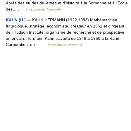
Après des études de lettres et d’histoire à la Sorbonne et à l’École
des… …
Encyclopédie Universelle
KAHN (H.)
— KAHN HERMANN (1922 1983) Mathématicien,
futurologue, stratège, économiste, créateur en 1961 et dirigeant
de l’Hudson Institute, organisme de recherche et de prospective
américain, Hermann Kahn travailla de 1948 à 1960 à la Rand
Corporation, un… …
Encyclopédie Universelle