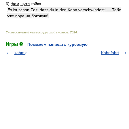
6)
фам
шутл
койка
Es ist schon Zeit, dass du in den Kahn verschwíndest! — Тебе
уже пора на боковую!
Универсальный немецко-русский словарь
.
2014
.
Игры ⚽
Поможем написать курсовую
kahmig
Kahnfahrt