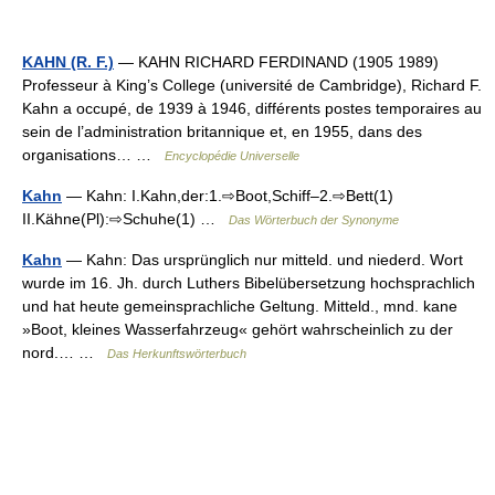
KAHN (R. F.)
— KAHN RICHARD FERDINAND (1905 1989)
Professeur à King’s College (université de Cambridge), Richard F.
Kahn a occupé, de 1939 à 1946, différents postes temporaires au
sein de l’administration britannique et, en 1955, dans des
organisations… …
Encyclopédie Universelle
Kahn
— Kahn: I.Kahn,der:1.⇨Boot,Schiff–2.⇨Bett(1)
II.Kähne(Pl):⇨Schuhe(1) …
Das Wörterbuch der Synonyme
Kahn
— Kahn: Das ursprünglich nur mitteld. und niederd. Wort
wurde im 16. Jh. durch Luthers Bibelübersetzung hochsprachlich
und hat heute gemeinsprachliche Geltung. Mitteld., mnd. kane
»Boot, kleines Wasserfahrzeug« gehört wahrscheinlich zu der
nord.… …
Das Herkunftswörterbuch