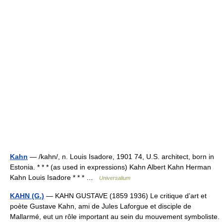
Kahn
— /kahn/, n. Louis Isadore, 1901 74, U.S. architect, born in
Estonia. * * * (as used in expressions) Kahn Albert Kahn Herman
Kahn Louis Isadore * * * …
Universalium
KAHN (G.)
— KAHN GUSTAVE (1859 1936) Le critique d’art et
poète Gustave Kahn, ami de Jules Laforgue et disciple de
Mallarmé, eut un rôle important au sein du mouvement symboliste.